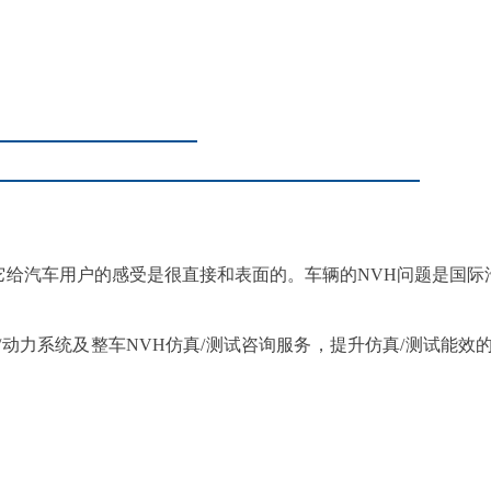
它给汽车用户的感受是很直接和表面的。车辆的NVH问题是国
/动力系统及整车NVH仿真/测试咨询服务，提升仿真/测试能