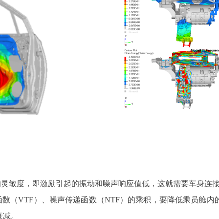
的灵敏度，即激励引起的振动和噪声响应值低，这就需要车身连
函数（
VTF）、噪声传递函数（NTF）的乘积，要降低乘员舱
衰减。