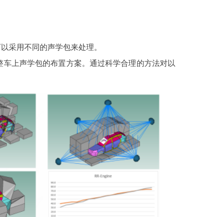
可以采用不同的声学包来处理。
整车上声学包的布置方案。通过科学合理的方法对以