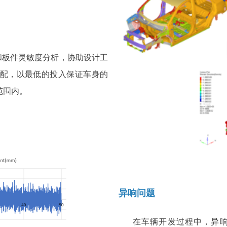
和板件灵敏度分析，协助设计工
配，以最低的投入保证车身的
范围内。
异响问题
在车辆开发过程中，异