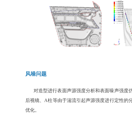
风噪问题
对造型进行表面声源强度分析和表面噪声强度
后视镜、
A柱等由于湍流引起声源强度进行定性的
优化。