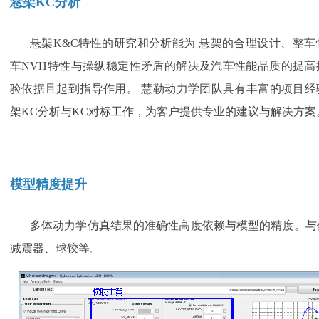
悬架KC分析
悬架K&C特性的研究和分析能为 悬架的合理设计、整
车NVH特性与操纵稳定性矛盾的解决及汽车性能品质的提高
验依据且起到指导作用。 慧勒动力学团队具有丰富的项目经
架KC分析与KC对标工作，为客户提供专业的建议与解决方案
模型精度提升
多体动力学仿真结果的准确性高度依赖与模型的精度。与
减震器、球铰等。