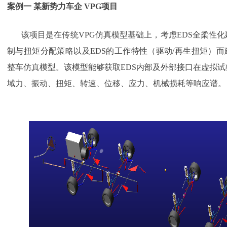
案例一 某新势力车企 VPG项目
该项目是在传统VPG仿真模型基础上，考虑EDS全柔性
制与扭矩分配策略以及EDS的工作特性（驱动/再生扭矩）而
整车仿真模型。该模型能够获取EDS内部及外部接口在虚拟
域力、振动、扭矩、转速、位移、应力、机械损耗等响应谱。