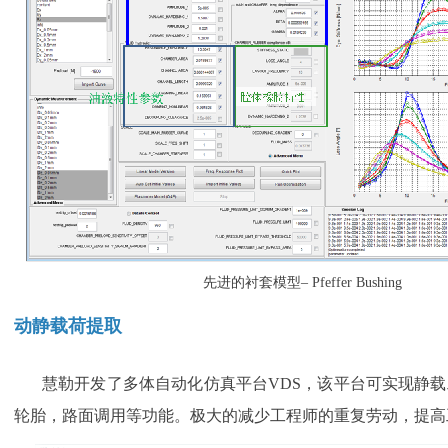
先进的衬套模型– Pfeffer Bushing
动静载荷提取
慧勒开发了多体自动化仿真平台VDS，该平台可实现静载工
轮胎，路面调用等功能。极大的减少工程师的重复劳动，提高