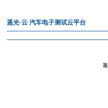
遥光·云 汽车电子测试云平台
遥