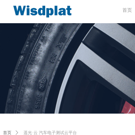
首页
首页
ꄲ
遥光·云 汽车电子测试云平台