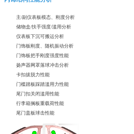
主/副仪表板模态、刚度分析
储物盒/扶手强度/滥用分析
仪表板下沉可搬运分析
门饰板刚度、随机振动分析
门饰板把手刚度强度性能
扬声器网罩落球冲击分析
卡扣拔脱力性能
门槛踏板踩踏滥用力性能
尾门扣关闭滥用性能
行李箱搁板重载荷性能
尾门盖板球击性能