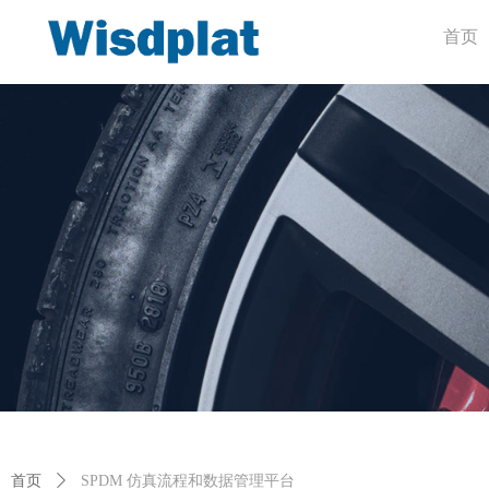
首页
首页
ꄲ
SPDM 仿真流程和数据管理平台