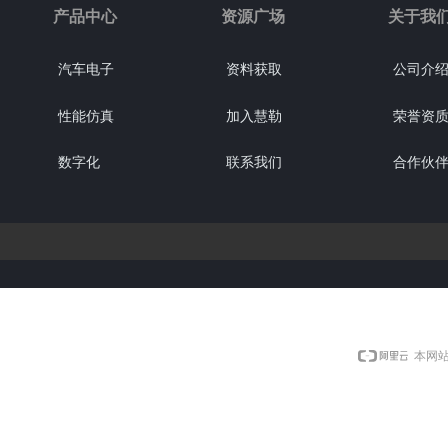
产品中心
资源广场
关于我
汽车电子
资料获取
公司介
性能仿真
加入慧勒
荣誉资
数字化
联系我们
合作伙
本网站