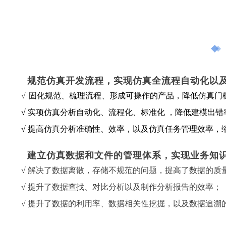
规范仿真开发流程，实现仿真全流程自动化以
√
固化规范、梳理流程、形成可操作的产品，降低仿真门
√ 实项仿真分析自动化、流程化、标准化 ，降低建模出
√ 提高仿真分析准确性、效率，以及仿真任务管理效率，
建立仿真数据和文件的管理体系，实现业务知
√ 解决了数据离散，存储不规范的问题，提高了数据的质
√ 提升了数据查找、对比分析以及制作分析报告的效率；
√ 提升了数据的利用率、数据相关性挖掘，以及数据追溯