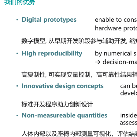
我们的优势