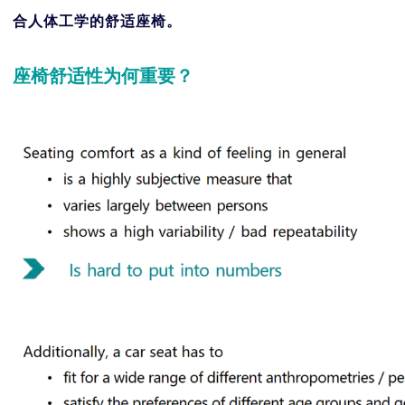
合人体工学的舒适座椅。
座椅舒适性
为何重要？