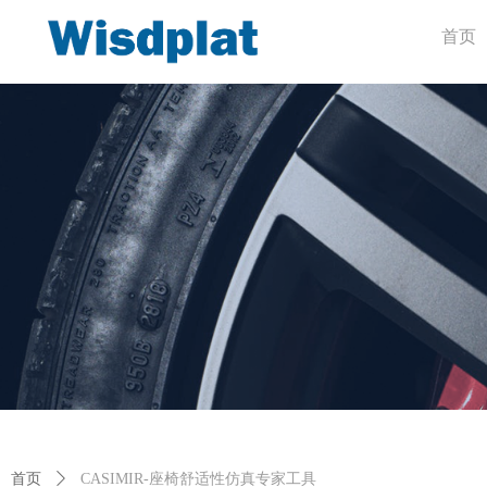
首页
首页
ꄲ
CASIMIR-座椅舒适性仿真专家工具