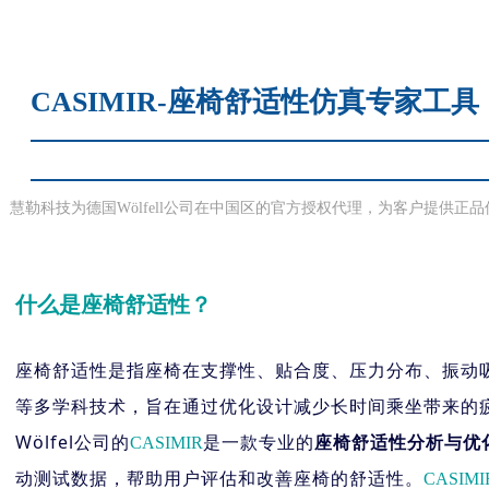
CASIMIR-座椅舒适性仿真专家工具
慧勒科技为德国Wölfell公司在中国区的官方授权代理，为客户提供正
什么是座椅舒适性？
座椅舒适性是指座椅在支撑性、贴合度、压力分布、振动
等多学科技术，旨在通过优化设计减少长时间乘坐带来的
Wölfel公司的
是一款专业的
座椅舒适性分析与优
CASIMIR
动测试数据，帮助用户评估和改善座椅的舒适性。
CASIMI