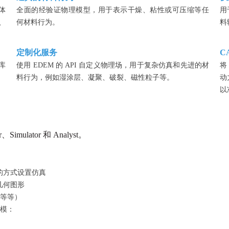
体
全面的经验证物理模型，用于表示干燥、粘性或可压缩等任
用
、
何材料行为。
料
定制化服务
C
库
使用 EDEM 的 API 自定义物理场，用于复杂仿真和先进的材
将
料行为，例如湿涂层、凝聚、破裂、磁性粒子等。
动
以
imulator 和 Analyst。
的方式设置仿真
备几何图形
等等）
模：