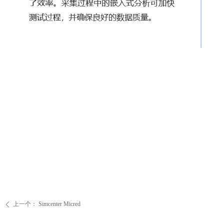
上一个：
Simcenter Micred
ꄴ