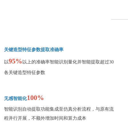
关键造型特征参数提取准确率
95%
以
以上的准确率智能识别量化并智能提取
超过30
各关键造型特征参数
100%
无感智能化
智能识别自动提取功能集成至仿真分析流程，与原
有
流
程并行开展，不额外增加时间和算力成本