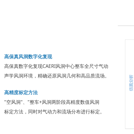
高保真风洞数字化复现
高保真数字化复现CAERI风洞中心整车全尺寸气动
声学风洞环境，精确还原风洞几何和高品质流场。
高精度标定方法
"空风洞"、"整车+风洞两阶段高精度数值风洞
标定方法，同时对气动力和流场分布进行标定。