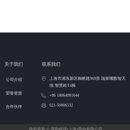
关于我们
联系我们
上海市浦东新区御桥路969弄 陆家嘴数智天
公司介绍
地·智慧岭T4栋
荣誉资质
+86 18064081644
021-50806532
合作伙伴
marketing@wisdplat.com
版权所有 ©
慧勒科技(上海)股份有限公司